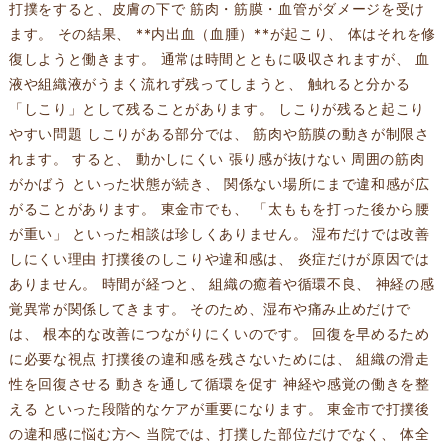
打撲をすると、皮膚の下で 筋肉・筋膜・血管がダメージを受け
ます。 その結果、 **内出血（血腫）**が起こり、 体はそれを修
復しようと働きます。 通常は時間とともに吸収されますが、 血
液や組織液がうまく流れず残ってしまうと、 触れると分かる
「しこり」として残ることがあります。 しこりが残ると起こり
やすい問題 しこりがある部分では、 筋肉や筋膜の動きが制限さ
れます。 すると、 動かしにくい 張り感が抜けない 周囲の筋肉
がかばう といった状態が続き、 関係ない場所にまで違和感が広
がることがあります。 東金市でも、 「太ももを打った後から腰
が重い」 といった相談は珍しくありません。 湿布だけでは改善
しにくい理由 打撲後のしこりや違和感は、 炎症だけが原因では
ありません。 時間が経つと、 組織の癒着や循環不良、 神経の感
覚異常が関係してきます。 そのため、湿布や痛み止めだけで
は、 根本的な改善につながりにくいのです。 回復を早めるため
に必要な視点 打撲後の違和感を残さないためには、 組織の滑走
性を回復させる 動きを通して循環を促す 神経や感覚の働きを整
える といった段階的なケアが重要になります。 東金市で打撲後
の違和感に悩む方へ 当院では、打撲した部位だけでなく、 体全