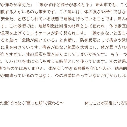
か痛みが増えた」 「動かすほど調子が悪くなる」 東金市でも、こ
回復する人がいるのも事実です。この違いは、体の強さや根性ではな
「安全だ」と感じられている状態で運動を行っていることです。痛み
ます。この段階では、運動刺激は回復の材料として使われ、体は素直
や負荷を上げてしまうケースが多く見られます。「動かさないと固ま
すると脳は「危険が続いている」と判断し、防御反応として痛みや緊
」に目を向けています。痛みが出ない範囲を大切にし、体が受け入れ
が向きすぎて、体の反応を置き去りにしてしまいがちです。 もう一
は、リハビリを体に安心を教える時間として使っています。その結果
勝つものではありません。体が安心できる順番を守れた人が、結果的
法が間違っているのではなく、今の段階に合っていないだけかもしれ
た量”ではなく“整った順”で変わる〜
休むことが回復になる