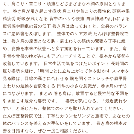
く、肩こり・首こり・頭痛などさまざまな不調の原因となりま
す。 巻き肩が引き起こす症状 肩こりや首こりの慢性化 頭痛や眼
精疲労 呼吸が浅くなる 背中のハリや腰痛 自律神経の乱れによる
疲労感や睡眠の質の低下 巻き肩は放っておくと、全身のバラン
スに悪影響を及ぼします。 整体でのケア方法 たんぽぽ整骨院で
は、巻き肩の原因となる胸・肩まわりの筋肉の緊張を丁寧に緩
め、姿勢を本来の状態へと戻す施術を行っています。 また、肩
甲骨や骨盤のゆがみにもアプローチすることで、根本から姿勢を
改善していきます。 日常生活で気をつけたいポイント 長時間の
座り姿勢を避け、1時間ごとに立ち上がって体を動かす スマホを
見る際は、目線の高さに合わせる 胸を開くストレッチや肩甲骨
まわりの運動を習慣化する 日常の小さな意識が、巻き肩の予防
につながります。 まとめ 巻き肩は、放置すると慢性的な不調を
引き起こす厄介な姿勢です。 「姿勢が気になる」「最近疲れや
すい」と感じたら、整体でのケアを取り入れてみてください。
たんぽぽ整骨院では、丁寧なカウンセリングと施術で、あなたの
体のバランスを整えるお手伝いをしています。 巻き肩の根本改
善を目指すなら、ぜひ一度ご相談ください。