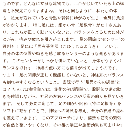
ものです。どんなに立派な建物でも、土台が傾いていたら上の構
造も不安定になりますよね。 それと同じように、私たちの体
も、足元が崩れていると骨盤や背骨にゆがみが生じ、全身に負担
がかかります。 特に足には、細かい骨（足根骨）がたくさんあ
り、これらが正しく動いていないと、バランスをとるために体が
ゆがみ、痛みや疲れを引き起こします。 足の関節は“センサー”の
役割も！ 足には「固有受容器（こゆうじゅようき）」という、
自分の体の位置や動きを感じ取るセンサーのような働きがありま
す。 このセンサーがしっかり働いていないと、身体がうまくバ
ランスを取れず、神経の使い方にも偏りが出てしまうのです。
つまり、足の関節が正しく機能していないと、神経系のバランス
も崩れやすくなるということ。 当院で行う“足元からの調整”と
は？ たんぽぽ整骨院では、施術の初期段階で、股関節や肩の動
きを確認しながら、神経の左右バランスや反応の偏りを見ていき
ます。 そして必要に応じて、足の細かい関節（特に足根骨）を
ソフトに動かすことで、神経への刺激を与え、全身の神経の流れ
を整えていきます。 このアプローチにより、姿勢や筋肉の緊張
が自然と整いやすくなり、その後の矯正や施術効果も高まりやす