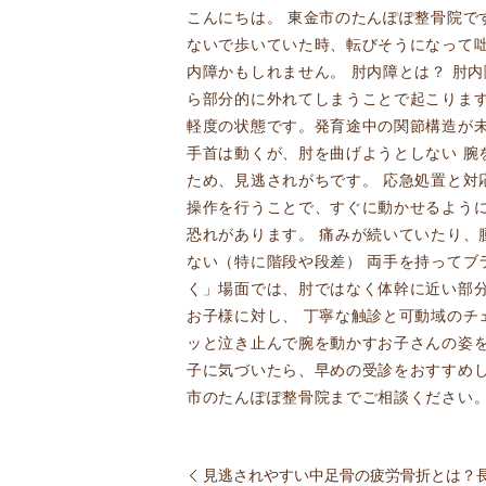
こんにちは。 東金市のたんぽぽ整骨院で
ないで歩いていた時、転びそうになって
内障かもしれません。 肘内障とは？ 肘
ら部分的に外れてしまうことで起こりま
軽度の状態です。発育途中の関節構造が未
手首は動くが、肘を曲げようとしない 腕
ため、見逃されがちです。 応急処置と対
操作を行うことで、すぐに動かせるよう
恐れがあります。 痛みが続いていたり、
ない（特に階段や段差） 両手を持ってブ
く」場面では、肘ではなく体幹に近い部分
お子様に対し、 丁寧な触診と可動域のチ
ッと泣き止んで腕を動かすお子さんの姿を
子に気づいたら、早めの受診をおすすめし
市のたんぽぽ整骨院までご相談ください
見逃されやすい中足骨の疲労骨折とは？