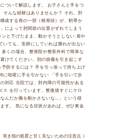
について解説します。 お子さんと手をつ
。そんな経験はありませんか？ それ、肘
を構成する骨の一部（橈骨頭）が、靭帯か
と」によって肘関節の位置がずれてしまう
ランと下げたまま、動かそうとしない 肩や
っていても、安静にしていれば腫れが出ない
。多くの場合、整骨院や整形外科で簡単な
は避けてください。別の損傷を引き起こす
を予防するには？ 手を引っ張って持ち上げ
時に咄嗟に手を引かない 「手を引いて歩
の対応 当院では、肘内障の可能性がある
イス を行っています。整復後すぐにケロ
「なんだか腕を動かさないな…」という様
ます。 気になる症状があれば、ぜひ東金
突き指の処置と甘く見ないための注意点