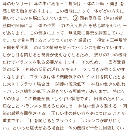
耳のセンサー） 耳の中にある三半規管は ・体の回転 ・傾き を
感じ取る働きがあります。 この機能によって、体がどの方向に
動いているかを脳に伝えています。 ③ 固有受容器（体の感覚）
筋肉や関節には ・体の位置 ・力の入り具合 を感じ取るセンサー
があります。 この働きによって、無意識に姿勢を調整していま
す。 なぜ目を閉じるとフラつくのか？ 通常は 「視覚＋三半規管
＋固有受容器」 の3つの情報を使ってバランスを取っています。
しかし目を閉じると視覚が使えなくなるため、 残りの2つの機能
だけでバランスを取る必要があります。 そのため、 ・固有受容
器の低下 ・神経の反応の遅れ があると、フラつきが強く出やす
くなります。 フラつきは体の機能低下のサイン 目を閉じたとき
に大きくフラつく場合は ・関節の感覚低下 ・神経の働きの乱れ
・バランス機能の低下 が起きている可能性があります。 特にケ
ガの後は、この機能が低下しやすい状態です。 回復のために大
切なこと バランスを整えるためには ・神経の働きを整える ・関
節の感覚を回復させる ・正しい体の使い方を身につける ことが
重要です。 「目を閉じるとフラつく」 「バランスが取りにく
い」 といった症状がある場合は、体の機能が十分に回復してい