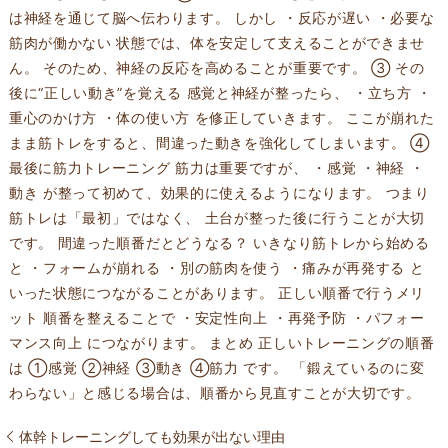
は神経を通じて脳へ伝わります。 しかし ・反応が遅い ・必要な
筋肉が働かない 状態では、体を安定して支えることができませ
ん。 そのため、神経の反応を高めることが重要です。 ③ その
後に“正しい動き”を覚える 感覚と神経が整ったら、 ・立ち方 ・
重心のかけ方 ・体の使い方 を修正していきます。 ここが崩れた
まま筋トレをすると、間違った動きを強化してしまいます。 ④
最後に筋力トレーニング 筋力は重要ですが、 ・感覚 ・神経 ・
動き が整って初めて、効果的に使えるようになります。 つまり
筋トレは「最初」ではなく、 土台が整った後に行うことが大切
です。 間違った順番だとどうなる？ いきなり筋トレから始める
と ・フォームが崩れる ・別の筋肉を使う ・痛みが再発する と
いった状態につながることがあります。 正しい順番で行うメリ
ット 順番を整えることで ・安定性向上 ・再発予防 ・パフォー
マンス向上 につながります。 まとめ 正しいトレーニングの順番
は ①感覚 ②神経 ③動き ④筋力 です。 「鍛えているのに変
わらない」と感じる場合は、順番から見直すことが大切です。
体幹トレーニングしても効果が出ない理由