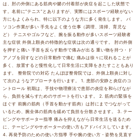
は、肘の外側にある筋肉や腱の付着部が炎症を起こした状態で
す。名前に“テニス”とありますが、実際にはスポーツ経験がない
方にもよくみられ、特に以下のような方に多く発生します。 パ
ソコン作業が多い 手先をよく使う仕事（調理、清掃、育児な
ど） テニスやゴルフなど、腕を振る動作が多いスポーツ経験者
主な症状 外側上顆炎の特徴的な症状は次の通りです。 肘の外側
を押すと痛い 手首を反らす動作で痛みが出る 重い物を持つ・ド
アノブを回すなどの日常動作で痛む 痛みは徐々に現れることが
多く、放置すると慢性化して日常生活に支障をきたすこともあり
ます。 整骨院での対応 たんぽぽ整骨院では、外側上顆炎に対し
て次のようなアプローチを行います。 1. 患部の安静と炎症のコ
ントロール 初期は、手技や物理療法で患部の炎症を和らげなが
ら、負担を減らすためのサポートを行います。 2. 筋肉の緊張を
ほぐす 前腕の筋肉（手首を動かす筋肉）は肘にまでつながって
いるため、腕全体の筋肉を緩めて負担を分散させます。 3. テー
ピングやサポーター指導 痛みを抑えながら日常生活を送るため
に、テーピングやサポーターの使い方もアドバイスしています。
4. 再発予防のための使い方指導 手や腕の使い方・姿勢を見直す