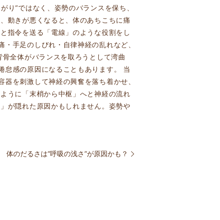
がり”ではなく、姿勢のバランスを保ち、
り、動きが悪くなると、体のあちこちに痛
へと指令を送る「電線」のような役割をし
痛・手足のしびれ・自律神経の乱れなど、
背骨全体がバランスを取ろうとして湾曲
倦怠感の原因になることもあります。 当
容器を刺激して神経の興奮を落ち着かせ、
のように「末梢から中枢」へと神経の流れ
レ」が隠れた原因かもしれません。姿勢や
体のだるさは“呼吸の浅さ”が原因かも？