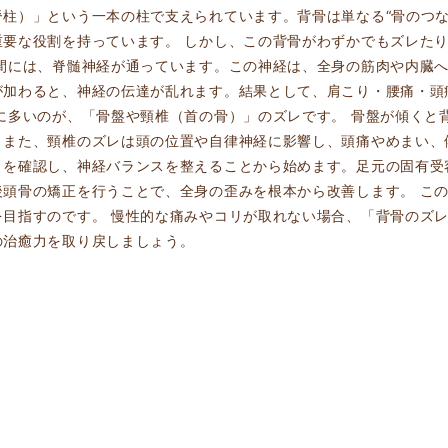
柱）」という一本の柱で支えられています。背骨は単なる“骨のつな
重要な役割を持っています。 しかし、この背骨がわずかでもズレた
の間には、脊髄神経が通っています。この神経は、全身の筋肉や内臓
が加わると、神経の伝達が乱れます。結果として、肩こり・腰痛・頭
に多いのが、「骨盤や頸椎（首の骨）」のズレです。 骨盤が傾くと
。また、頸椎のズレは頭の位置や自律神経に影響し、頭痛やめまい、
きを確認し、神経バランスを整えることから始めます。足元の固有受
後頭骨の矯正を行うことで、全身の歪みを根本から改善します。 こ
を目指すのです。 慢性的な痛みやコリが取れない場合、「背骨のズ
の治癒力を取り戻しましょう。